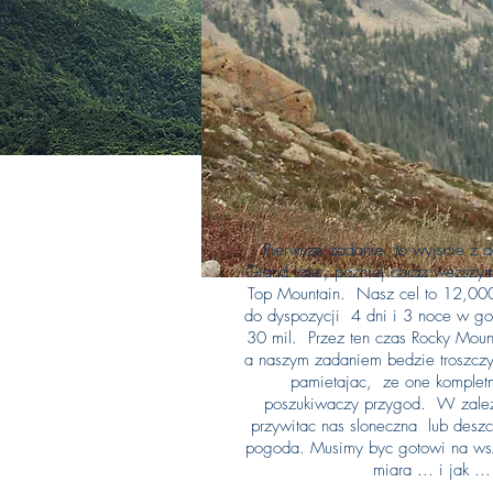
Po wielu latach
Pierwsze zadanie to wyjscie z d
Grand Lake, pozniej coraz wezszymi
Top Mountain. Nasz cel to 12,00
do dyspozycji 4 dni i 3 noce w gor
30 mil. Przez ten czas Rocky Mou
a naszym zadaniem bedzie troszczy
pamietajac, ze one kompletni
poszukiwaczy przygod. W zale
przywitac nas sloneczna lub desz
pogoda. Musimy byc gotowi na wsz
miara ... i jak ..