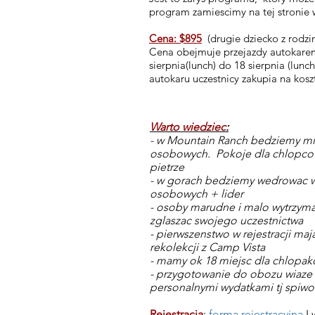
program zamiescimy na tej stronie
Cena: $895
(drugie dziecko z rodzi
Cena obejmuje przejazdy autokarem,
sierpnia(lunch) do 18 sierpnia (lunch
autokaru uczestnicy zakupia na ko
Warto wiedziec
:
- w Mountain Ranch bedziemy mi
osobowych. Pokoje dla chlopco
pietrze
- w gorach bedziemy wedrowac 
osobowych + lider
- osoby marudne i malo wytrzyma
zglaszac swojego uczestnictwa
- pierwszenstwo w rejestracji maja
rekolekcji z Camp Vista
- mamy ok 18 miejsc dla chlopako
- przygotowanie do obozu wiaze
personalnymi wydatkami tj spiwor,
Rejestracja
:
forma rejestracyjna
I 