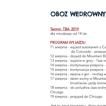
OBOZ WEDROWNY
Termin: TBA, 2019
dla mlodziezy od 14 lat.
PROGRAM WYJAZDU
11 sierpnia - wyjazd autokarem z C
do Colorado - przejazd b
12 sierpnia - dojazd do Mountain R
13 sierpnia - wyjscie w gory - 1sza
14 sierpnia - kontynuacja przejscia
15 sierpnia - kontynuacja przejscia 
16 sierpnia - zejscie z gor - nocle
17 sierpnia - dzien wolny w Mount
(mozliwosc jazdy konnej, bas
18 sierpnia - do poludnia czas woln
Chicago
19 sierpnia - przyjazd do Chicago
Jest to zarys programu, ktory moz