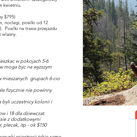
 w kwietniu.
ny $795)
 noclegi, posilki od 12
). Posilki na trasie przejazdu
szt wlasny.
eszkac w pokojach 5-6
w moga byc na wyzszym
w mieszanych grupach 6-cio
le fizycznie nie powinny
 byli uczestnicy kolonii i
w i 18 dla dziewczat.
 sie z dodatkowymi
 plecak, itp - ok $150
warunki rejestracji takie same