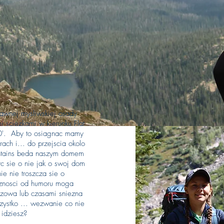
awnej mysliwskiej osady
 sciezkami w kierunku Flat
0'. Aby to osiagnac mamy
ach i... do przejscia okolo
ntains beda naszym domem
c sie o nie jak o swoj dom
e nie troszcza sie o
znosci od humoru moga
czowa lub czasami sniezna
ystko ... wezwanie co nie
. idziesz?