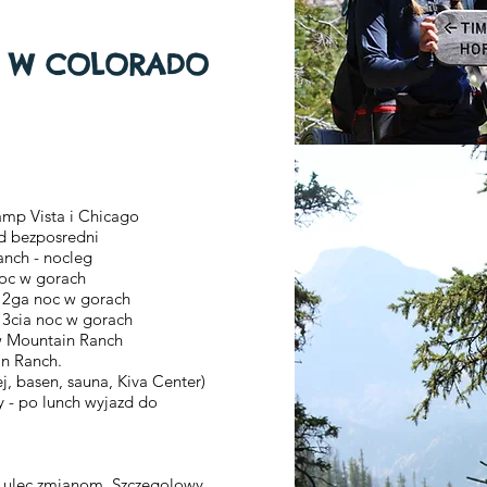
 W COLORADO
amp Vista i Chicago
ezposredni
anch - nocleg
 noc w gorach
 - 2ga noc w gorach
- 3cia noc w gorach
g w Mountain Ranch
ain Ranch.
en, sauna, Kiva Center)
y - po lunch wyjazd
do
e ulec zmianom. Szczegolowy